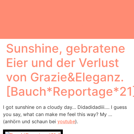
Sabrina Hofmann
writes
Sunshine, gebratene
Eier und der Verlust
von Grazie&Eleganz.
[Bauch*Reportage*21
I got sunshine on a cloudy day… Didadidadiii…. I guess
you say, what can make me feel this way? My …
(anhörn und schaun bei
).
youtube